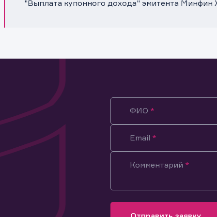
"Выплата купонного дохода" эмитента Минфин 
ФИО
Email
Комментарий
ация предназначена только для клиентов, владеющих
ми эмитента.
оящим подтверждаю, что обладаю всеми необходимыми полно
Отправить заявку