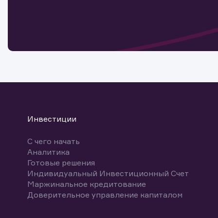
Обр
Обр
Заяв
для 
мате
Спасибо
бума
Ваше об
Спасибо!
ближайш
указ
може
Скачат
Инвестиции
С чего начать
Аналитика
Готовые решения
Индивидуальный Инвестиционный Счет
Маржинальное кредитование
Доверительное управление капиталом