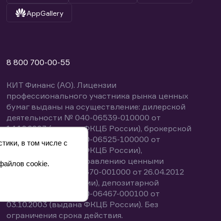
AppGallery
8 800 700-00-55
КИТ Финанс (АО). Лицензии
профессионального участника рынка ценных
бумаг выданы на осуществление: дилерской
деятельности № 040-06539-010000 от
14.10.2003 (выдана ФКЦБ России), брокерской
деятельности № 040-06525-100000 от
тики, в том числе с
14.10.2003 (выдана ФКЦБ России),
деятельности по управлению ценными
файлов cookie.
бумагами № 040-13670-001000 от 26.04.2012
(выдана ФСФР России), депозитарной
деятельности № 040-06467-000100 от
03.10.2003 (выдана ФКЦБ России). Без
ограничения срока действия.