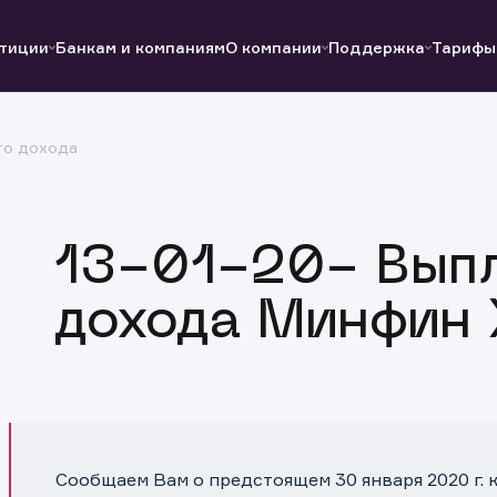
тиции
Банкам и компаниям
О компании
Поддержка
Тарифы
го дохода
Полезные ссылки
Полезные ссылки
Документы
Документы
QUIK
Вопросы и ответы
Реквизиты
13-01-20- Выпл
дохода Минфин 
Сообщаем Вам о предстоящем 30 января 2020 г.