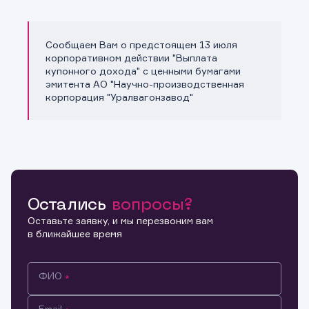
Сообщаем Вам о предстоящем 13 июля
Копировать ссылку
корпоративном действии "Выплата
купонного дохода" с ценными бумагами
эмитента АО "Научно-производственная
корпорация "Уралвагонзавод"
Остались
вопросы?
Оставьте заявку, и мы перезвоним вам
в ближайшее время
ФИО
Email