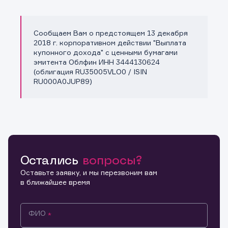
Сообщаем Вам о предстоящем 13 декабря
Копировать ссылку
2018 г. корпоративном действии "Выплата
купонного дохода" с ценными бумагами
эмитента Облфин ИНН 3444130624
(облигация RU35005VLO0 / ISIN
RU000A0JUP89)
Остались
вопросы?
Оставьте заявку, и мы перезвоним вам
в ближайшее время
ФИО