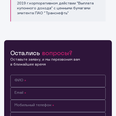
Копировать ссылку
2019 г.корпоративном действии "Выплата
купонного дохода" с ценными бумагами
эмитента ПАО "Транснефть"
Остались
вопросы?
Оставьте заявку, и мы перезвоним вам
в ближайшее время
ФИО
Email
Мобильный телефон
Информация предназначена только для клиентов,