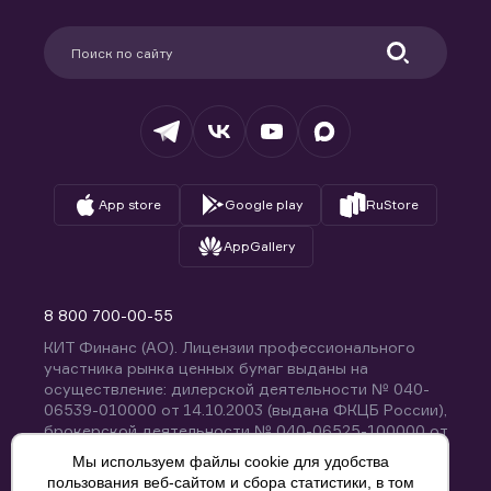
Карьера в компании
Поддержка
Партнерам
Информация для клиентов
Удостоверяющий центр
Техническая поддержка
Раскрытие обязательной информации
Налогообложение
Депозитарий
База знаний
Вопросы и ответы
App store
Google play
RuStore
AppGallery
8 800 700-00-55
КИТ Финанс (АО). Лицензии профессионального
участника рынка ценных бумаг выданы на
осуществление: дилерской деятельности № 040-
06539-010000 от 14.10.2003 (выдана ФКЦБ России),
брокерской деятельности № 040-06525-100000 от
14.10.2003 (выдана ФКЦБ России), деятельности по
Мы используем файлы cookie для удобства
управлению ценными бумагами № 040-13670-
пользования веб-сайтом и сбора статистики, в том