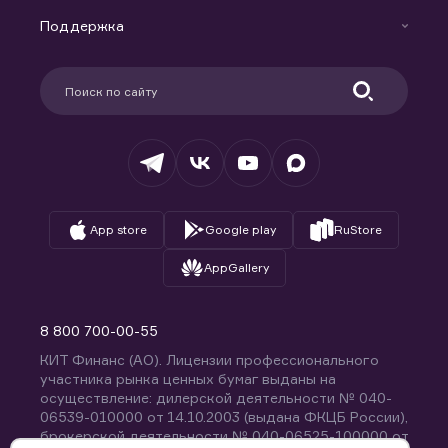
Маржинальное кредитование
Новости
Доверительное управление капиталом
Поддержка
Контакты
Карьера в компании
Поддержка
Партнерам
Информация для клиентов
Удостоверяющий центр
Техническая поддержка
Раскрытие обязательной информации
Налогообложение
Депозитарий
База знаний
Вопросы и ответы
App store
Google play
RuStore
AppGallery
8 800 700-00-55
КИТ Финанс (АО). Лицензии профессионального
участника рынка ценных бумаг выданы на
осуществление: дилерской деятельности № 040-
06539-010000 от 14.10.2003 (выдана ФКЦБ России),
брокерской деятельности № 040-06525-100000 от