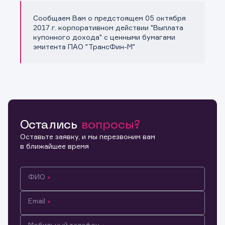
Сообщаем Вам о предстоящем 05 октября
Копировать ссылку
2017 г. корпоративном действии "Выплата
купонного дохода" с ценными бумагами
эмитента ПАО "ТрансФин-М"
Остались
вопросы?
Оставьте заявку, и мы перезвоним вам
в ближайшее время
ФИО
Email
Мобильный телефон