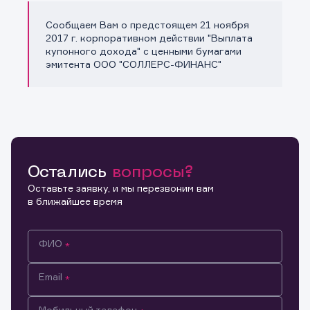
Сообщаем Вам о предстоящем 21 ноября
Копировать ссылку
2017 г. корпоративном действии "Выплата
купонного дохода" с ценными бумагами
эмитента ООО "СОЛЛЕРС-ФИНАНС"
Остались
вопросы?
Оставьте заявку, и мы перезвоним вам
в ближайшее время
ФИО
Email
Мобильный телефон