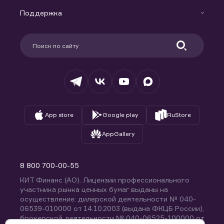
Маржинальное кредитование
Новости
Доверительное управление капиталом
Поддержка
Контакты
Карьера в компании
Поддержка
Партнерам
Информация для клиентов
Удостоверяющий центр
Техническая поддержка
Раскрытие обязательной информации
Налогообложение
Депозитарий
База знаний
Вопросы и ответы
App store
Google play
RuStore
AppGallery
8 800 700-00-55
КИТ Финанс (АО). Лицензии профессионального
участника рынка ценных бумаг выданы на
осуществление: дилерской деятельности № 040-
06539-010000 от 14.10.2003 (выдана ФКЦБ России),
брокерской деятельности № 040-06525-100000 от