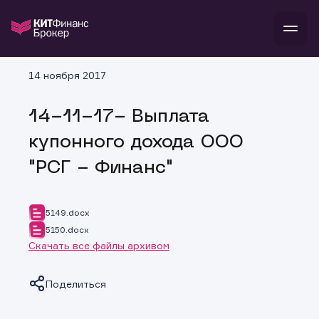
В
14 ноября 2017
Войти
Стать клиентом
Л
14-11-17- Выплата
В
В
В
инвестиции
купонного дохода ООО
банкам и компаниям
о компании
"РСГ - Финанс"
поддержка
и
о 
п
тарифы
с 
н
и
г
к
т
5149.docx
ан
ка
н
5150.docx
и
п
ба
Скачать все файлы архивом
м
у
во
до
р
о
д
Поделиться