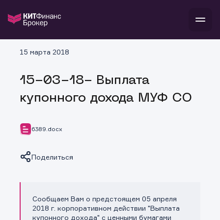
В
15 марта 2018
Войти
Стать клиентом
Л
15-03-18- Выплата
В
В
В
инвестиции
купонного дохода МУФ СО
банкам и компаниям
о компании
поддержка
и
о 
п
тарифы
6389.docx
с 
н
и
г
к
т
ан
ка
н
Поделиться
и
п
ба
м
у
во
до
р
о
д
Сообщаем Вам о предстоящем 05 апреля
Копировать ссылку
2018 г. корпоративном действии "Выплата
купонного дохода" с ценными бумагами