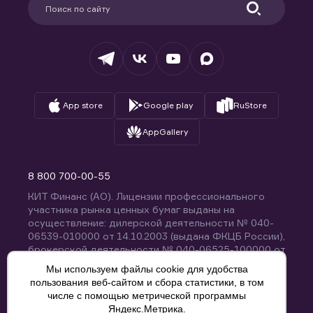
Удостоверяющий центр
Техническая поддержка
Раскрытие обязательной информации
Налогообложение
Депозитарий
База знаний
Вопросы и ответы
App store
Google play
RuStore
AppGallery
8 800 700-00-55
КИТ Финанс (АО). Лицензии профессионального
участника рынка ценных бумаг выданы на
осуществление: дилерской деятельности № 040-
06539-010000 от 14.10.2003 (выдана ФКЦБ России),
брокерской деятельности № 040-06525-100000 от
14.10.2003 (выдана ФКЦБ России), деятельности по
Мы используем файлы cookie для удобства
управлению ценными бумагами № 040-13670-
пользования веб-сайтом и сбора статистики, в том
001000 от 26.04.2012 (выдана ФСФР России),
числе с помощью метрической программы
депозитарной деятельности № 040-06467-000100
Яндекс.Метрика.