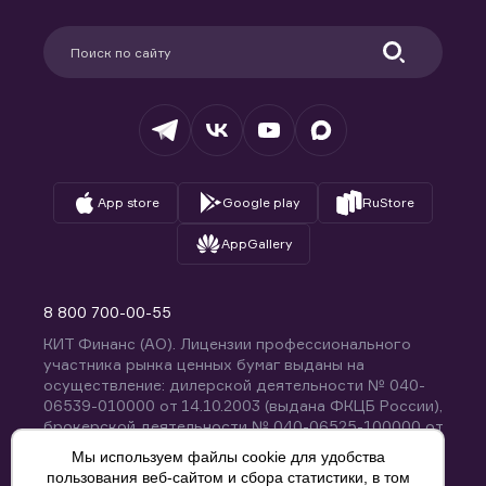
Карьера в компании
Поддержка
Партнерам
Информация для клиентов
Удостоверяющий центр
Техническая поддержка
Раскрытие обязательной информации
Налогообложение
Депозитарий
База знаний
Вопросы и ответы
App store
Google play
RuStore
AppGallery
8 800 700-00-55
КИТ Финанс (АО). Лицензии профессионального
участника рынка ценных бумаг выданы на
осуществление: дилерской деятельности № 040-
06539-010000 от 14.10.2003 (выдана ФКЦБ России),
брокерской деятельности № 040-06525-100000 от
14.10.2003 (выдана ФКЦБ России), деятельности по
Мы используем файлы cookie для удобства
управлению ценными бумагами № 040-13670-
пользования веб-сайтом и сбора статистики, в том