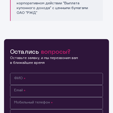
Копировать ссылку
корпоративном действии "Выплата
купонного дохода" с ценными бумагами
ОАО "РЖД"
Остались
вопросы?
Оставьте заявку, и мы перезвоним вам
в ближайшее время
ФИО
Email
Мобильный телефон
Информация предназначена только для клиентов,