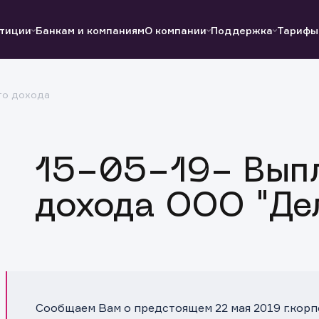
тиции
Банкам и компаниям
О компании
Поддержка
Тарифы
го дохода
Полезные ссылки
Полезные ссылки
Документы
Документы
QUIK
Вопросы и ответы
Реквизиты
15-05-19- Выпл
дохода ООО "Де
Сообщаем Вам о предстоящем 22 мая 2019 г.кор