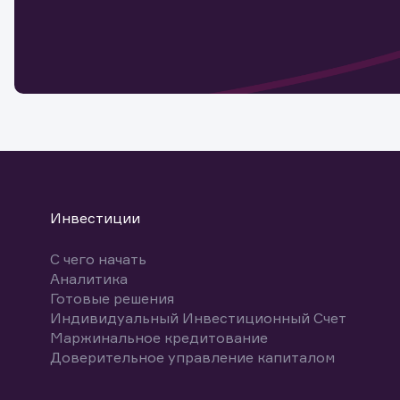
Обр
Обр
Заяв
для 
мате
Спасибо
бума
Ваше об
Спасибо!
ближайш
указ
може
Скачат
Инвестиции
С чего начать
Аналитика
Готовые решения
Индивидуальный Инвестиционный Счет
Маржинальное кредитование
Доверительное управление капиталом