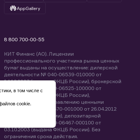
AppGallery
8 800 700-00-55
КИТ Финанс (АО). Лицензии
профессионального участника рынка ценных
бумаг выданы на осуществление: дилерской
деятельности № 040-06539-010000 от
14.10.2003 (выдана ФКЦБ России), брокерской
деятельности № 040-06525-100000 от
тики, в том числе с
14.10.2003 (выдана ФКЦБ России),
деятельности по управлению ценными
файлов cookie.
бумагами № 040-13670-001000 от 26.04.2012
(выдана ФСФР России), депозитарной
деятельности № 040-06467-000100 от
03.10.2003 (выдана ФКЦБ России). Без
ограничения срока действия.