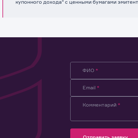
купонного дохода" с ценными бумагами эмитен
ФИО
Email
Комментарий
ация предназначена только для клиентов, владеющих
ми эмитента.
оящим подтверждаю, что обладаю всеми необходимыми полно
Отправить заявку