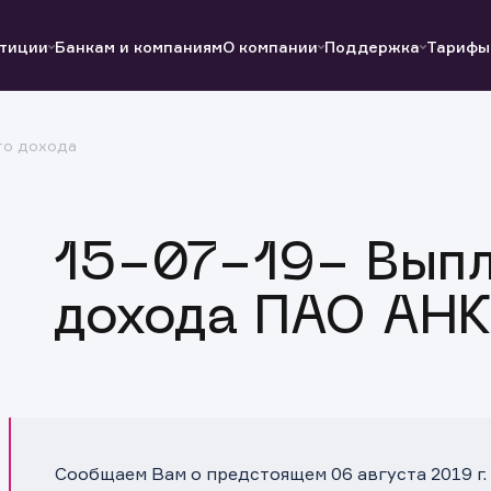
тиции
Банкам и компаниям
О компании
Поддержка
Тарифы
го дохода
Полезные ссылки
Полезные ссылки
Документы
Документы
QUIK
Вопросы и ответы
Реквизиты
15-07-19- Выпл
дохода ПАО АНК
Сообщаем Вам о предстоящем 06 августа 2019 г