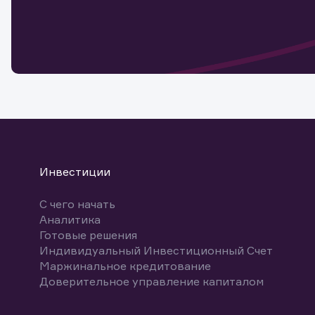
Обр
Обр
Заяв
для 
мате
Спасибо
бума
Ваше об
Спасибо!
ближайш
указ
може
Скачат
Инвестиции
С чего начать
Аналитика
Готовые решения
Индивидуальный Инвестиционный Счет
Маржинальное кредитование
Доверительное управление капиталом