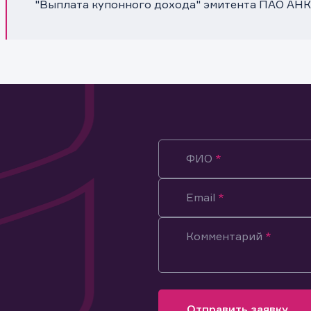
"Выплата купонного дохода" эмитента ПАО АНК
ФИО
Email
Комментарий
ация предназначена только для клиентов, владеющих
ми эмитента.
оящим подтверждаю, что обладаю всеми необходимыми полно
Отправить заявку