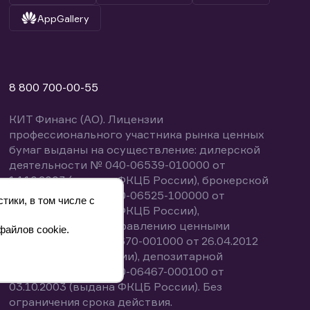
AppGallery
8 800 700-00-55
КИТ Финанс (АО). Лицензии
профессионального участника рынка ценных
бумаг выданы на осуществление: дилерской
деятельности № 040-06539-010000 от
14.10.2003 (выдана ФКЦБ России), брокерской
деятельности № 040-06525-100000 от
тики, в том числе с
14.10.2003 (выдана ФКЦБ России),
деятельности по управлению ценными
файлов cookie.
бумагами № 040-13670-001000 от 26.04.2012
(выдана ФСФР России), депозитарной
деятельности № 040-06467-000100 от
03.10.2003 (выдана ФКЦБ России). Без
ограничения срока действия.