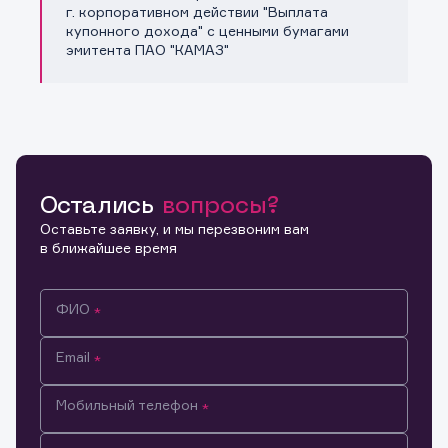
Копировать ссылку
г. корпоративном действии "Выплата
купонного дохода" с ценными бумагами
эмитента ПАО "КАМАЗ"
Остались
вопросы?
Оставьте заявку, и мы перезвоним вам
в ближайшее время
ФИО
Email
Мобильный телефон
Информация предназначена только для клиентов,