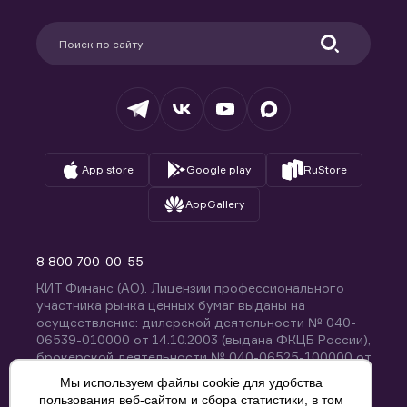
Карьера в компании
Поддержка
Партнерам
Информация для клиентов
Удостоверяющий центр
Техническая поддержка
Раскрытие обязательной информации
Налогообложение
Депозитарий
База знаний
Вопросы и ответы
App store
Google play
RuStore
AppGallery
8 800 700-00-55
КИТ Финанс (АО). Лицензии профессионального
участника рынка ценных бумаг выданы на
осуществление: дилерской деятельности № 040-
06539-010000 от 14.10.2003 (выдана ФКЦБ России),
брокерской деятельности № 040-06525-100000 от
14.10.2003 (выдана ФКЦБ России), деятельности по
Мы используем файлы cookie для удобства
управлению ценными бумагами № 040-13670-
пользования веб-сайтом и сбора статистики, в том