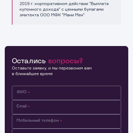
Копировать ссылку
2019 г. корпоративном действии "Выплата
купонного дохода" с ценными бумагами
эмитента ООО МФК "Мани Мен"
Остались
вопросы?
Оставьте заявку, и мы перезвоним вам
в ближайшее время
ФИО
Email
Мобильный телефон
Информация предназначена только для клиентов,