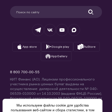
Карьера в компании
Поддержка
Партнерам
Информация для клиентов
Удостоверяющий центр
Техническая поддержка
Раскрытие обязательной информации
Налогообложение
Депозитарий
База знаний
Вопросы и ответы
App store
Google play
RuStore
AppGallery
8 800 700-00-55
КИТ Финанс (АО). Лицензии профессионального
участника рынка ценных бумаг выданы на
осуществление: дилерской деятельности № 040-
06539-010000 от 14.10.2003 (выдана ФКЦБ России),
брокерской деятельности № 040-06525-100000 от
14.10.2003 (выдана ФКЦБ России), деятельности по
Мы используем файлы cookie для удобства
управлению ценными бумагами № 040-13670-
пользования веб-сайтом и сбора статистики, в том