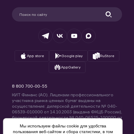
Карьера в компании
Поддержка
Партнерам
Информация для клиентов
Удостоверяющий центр
Техническая поддержка
Раскрытие обязательной информации
Налогообложение
Депозитарий
База знаний
Вопросы и ответы
App store
Google play
RuStore
AppGallery
8 800 700-00-55
КИТ Финанс (АО). Лицензии профессионального
участника рынка ценных бумаг выданы на
осуществление: дилерской деятельности № 040-
06539-010000 от 14.10.2003 (выдана ФКЦБ России),
брокерской деятельности № 040-06525-100000 от
14.10.2003 (выдана ФКЦБ России), деятельности по
Мы используем файлы cookie для удобства
управлению ценными бумагами № 040-13670-
пользования веб-сайтом и сбора статистики, в том