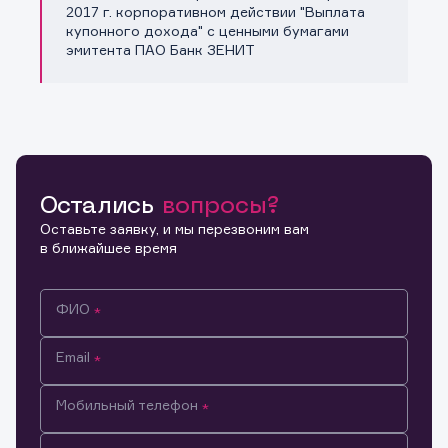
Копировать ссылку
2017 г. корпоративном действии "Выплата
купонного дохода" с ценными бумагами
эмитента ПАО Банк ЗЕНИТ
Остались
вопросы?
Оставьте заявку, и мы перезвоним вам
в ближайшее время
ФИО
Email
Мобильный телефон
Информация предназначена только для клиентов,