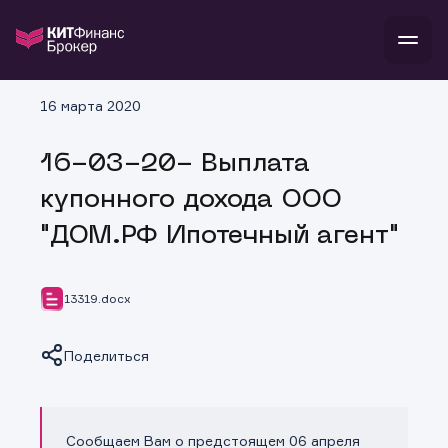
В
16 марта 2020
Войти
Стать клиентом
Л
16-03-20- Выплата
В
В
В
инвестиции
купонного дохода ООО
банкам и компаниям
о компании
"ДОМ.РФ Ипотечный агент"
поддержка
и
о 
п
тарифы
с 
н
и
г
к
т
13319.docx
ан
ка
н
и
п
ба
м
у
во
Поделиться
до
р
о
д
Сообщаем Вам о предстоящем 06 апреля