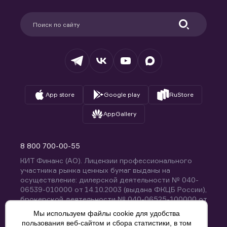
Карьера в компании
Поддержка
Партнерам
Информация для клиентов
Удостоверяющий центр
Техническая поддержка
Раскрытие обязательной информации
Налогообложение
Депозитарий
База знаний
Вопросы и ответы
App store
Google play
RuStore
AppGallery
8 800 700-00-55
КИТ Финанс (АО). Лицензии профессионального
участника рынка ценных бумаг выданы на
осуществление: дилерской деятельности № 040-
06539-010000 от 14.10.2003 (выдана ФКЦБ России),
брокерской деятельности № 040-06525-100000 от
14.10.2003 (выдана ФКЦБ России), деятельности по
Мы используем файлы cookie для удобства
управлению ценными бумагами № 040-13670-
пользования веб-сайтом и сбора статистики, в том