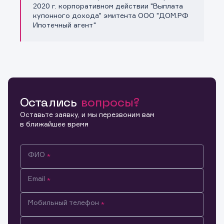
Копировать ссылку
2020 г. корпоративном действии "Выплата
купонного дохода" эмитента ООО "ДОМ.РФ
Ипотечный агент"
Остались
вопросы?
Оставьте заявку, и мы перезвоним вам
в ближайшее время
ФИО
Email
Мобильный телефон
Информация предназначена только для клиентов,