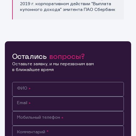
Копировать ссылку
2019 г. корпоративном действии "Выплата
купонного дохода" эмитента ПАО Сбербанк
Остались
вопросы?
Оставьте заявку, и мы перезвоним вам
в ближайшее время
ФИО
Email
Мобильный телефон
Информация предназначена только для клиентов,
Комментарий