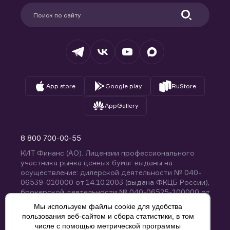
Партнерам
Информация для клиентов
Удостоверяющий центр
Техническая поддержка
Раскрытие обязательной информации
Налогообложение
Депозитарий
База знаний
Вопросы и ответы
App store
Google play
RuStore
AppGallery
8 800 700-00-55
КИТ Финанс (АО). Лицензии профессионального
участника рынка ценных бумаг выданы на
осуществление: дилерской деятельности № 040-
06539-010000 от 14.10.2003 (выдана ФКЦБ России),
брокерской деятельности № 040-06525-100000 от
14.10.2003 (выдана ФКЦБ России), деятельности по
Мы используем файлы cookie для удобства
управлению ценными бумагами № 040-13670-
пользования веб-сайтом и сбора статистики, в том
001000 от 26.04.2012 (выдана ФСФР России),
числе с помощью метрической программы