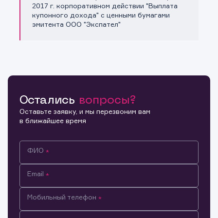
Копировать ссылку
2017 г. корпоративном действии "Выплата
купонного дохода" с ценными бумагами
эмитента ООО "Экспател"
Остались
вопросы?
Оставьте заявку, и мы перезвоним вам
в ближайшее время
ФИО
Email
Мобильный телефон
Информация предназначена только для клиентов,