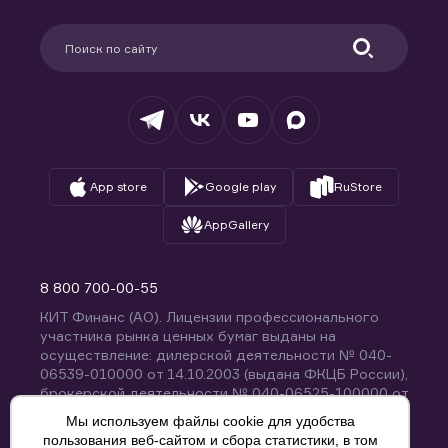
Карьера в компании
Поддержка
Партнерам
Информация для клиентов
Удостоверяющий центр
Техническая поддержка
Раскрытие обязательной информации
Налогообложение
Депозитарий
База знаний
Вопросы и ответы
App store
Google play
RuStore
AppGallery
8 800 700-00-55
КИТ Финанс (АО). Лицензии профессионального
участника рынка ценных бумаг выданы на
осуществление: дилерской деятельности № 040-
06539-010000 от 14.10.2003 (выдана ФКЦБ России),
брокерской деятельности № 040-06525-100000 от
14.10.2003 (выдана ФКЦБ России), деятельности по
Мы используем файлы cookie для удобства
управлению ценными бумагами № 040-13670-
пользования веб-сайтом и сбора статистики, в том