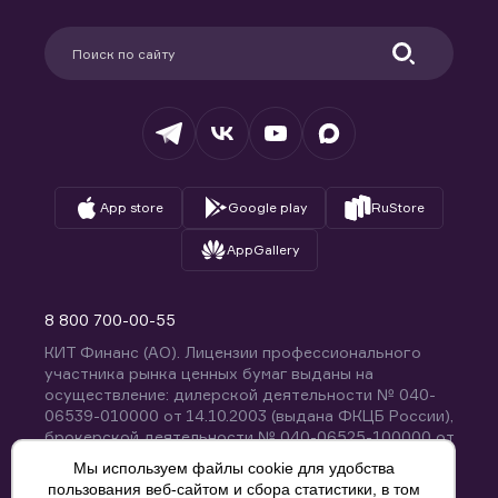
Карьера в компании
Поддержка
Партнерам
Информация для клиентов
Удостоверяющий центр
Техническая поддержка
Раскрытие обязательной информации
Налогообложение
Депозитарий
База знаний
Вопросы и ответы
App store
Google play
RuStore
AppGallery
8 800 700-00-55
КИТ Финанс (АО). Лицензии профессионального
участника рынка ценных бумаг выданы на
осуществление: дилерской деятельности № 040-
06539-010000 от 14.10.2003 (выдана ФКЦБ России),
брокерской деятельности № 040-06525-100000 от
14.10.2003 (выдана ФКЦБ России), деятельности по
Мы используем файлы cookie для удобства
управлению ценными бумагами № 040-13670-
пользования веб-сайтом и сбора статистики, в том