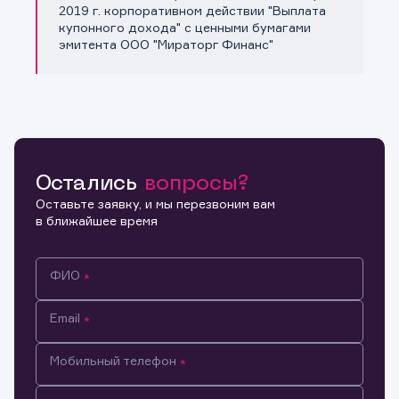
Копировать ссылку
2019 г. корпоративном действии "Выплата
купонного дохода" с ценными бумагами
эмитента ООО "Мираторг Финанс"
Остались
вопросы?
Оставьте заявку, и мы перезвоним вам
в ближайшее время
ФИО
Email
Мобильный телефон
Информация предназначена только для клиентов,