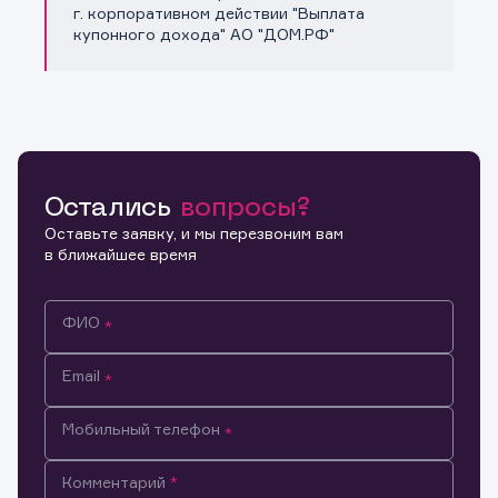
Копировать ссылку
г. корпоративном действии "Выплата
купонного дохода" АО "ДОМ.РФ"
Остались
вопросы?
Оставьте заявку, и мы перезвоним вам
в ближайшее время
ФИО
Email
Мобильный телефон
Информация предназначена только для клиентов,
Комментарий