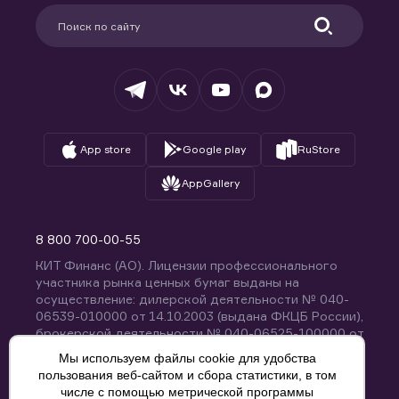
Партнерам
Информация для клиентов
Удостоверяющий центр
Техническая поддержка
Раскрытие обязательной информации
Налогообложение
Депозитарий
База знаний
Вопросы и ответы
App store
Google play
RuStore
AppGallery
8 800 700-00-55
КИТ Финанс (АО). Лицензии профессионального
участника рынка ценных бумаг выданы на
осуществление: дилерской деятельности № 040-
06539-010000 от 14.10.2003 (выдана ФКЦБ России),
брокерской деятельности № 040-06525-100000 от
14.10.2003 (выдана ФКЦБ России), деятельности по
Мы используем файлы cookie для удобства
управлению ценными бумагами № 040-13670-
пользования веб-сайтом и сбора статистики, в том
001000 от 26.04.2012 (выдана ФСФР России),
числе с помощью метрической программы