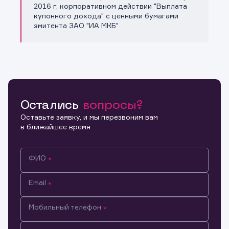
Копировать ссылку
2016 г. корпоративном действии "Выплата
купонного дохода" с ценными бумагами
эмитента ЗАО "ИА МКБ"
Остались
вопросы?
Оставьте заявку, и мы перезвоним вам
в ближайшее время
ФИО
Email
Мобильный телефон
Информация предназначена только для клиентов,