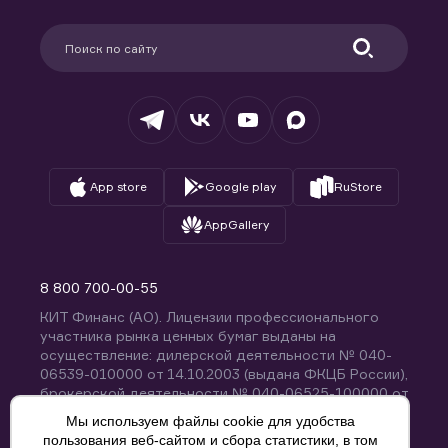
Карьера в компании
Поддержка
Партнерам
Информация для клиентов
Удостоверяющий центр
Техническая поддержка
Раскрытие обязательной информации
Налогообложение
Депозитарий
База знаний
Вопросы и ответы
App store
Google play
RuStore
AppGallery
8 800 700-00-55
КИТ Финанс (АО). Лицензии профессионального
участника рынка ценных бумаг выданы на
осуществление: дилерской деятельности № 040-
06539-010000 от 14.10.2003 (выдана ФКЦБ России),
брокерской деятельности № 040-06525-100000 от
14.10.2003 (выдана ФКЦБ России), деятельности по
Мы используем файлы cookie для удобства
управлению ценными бумагами № 040-13670-
пользования веб-сайтом и сбора статистики, в том