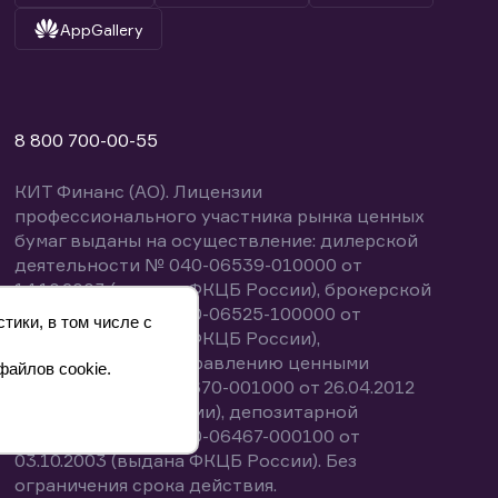
AppGallery
8 800 700-00-55
КИТ Финанс (АО). Лицензии
профессионального участника рынка ценных
бумаг выданы на осуществление: дилерской
деятельности № 040-06539-010000 от
14.10.2003 (выдана ФКЦБ России), брокерской
деятельности № 040-06525-100000 от
тики, в том числе с
14.10.2003 (выдана ФКЦБ России),
деятельности по управлению ценными
файлов cookie.
бумагами № 040-13670-001000 от 26.04.2012
(выдана ФСФР России), депозитарной
деятельности № 040-06467-000100 от
03.10.2003 (выдана ФКЦБ России). Без
ограничения срока действия.