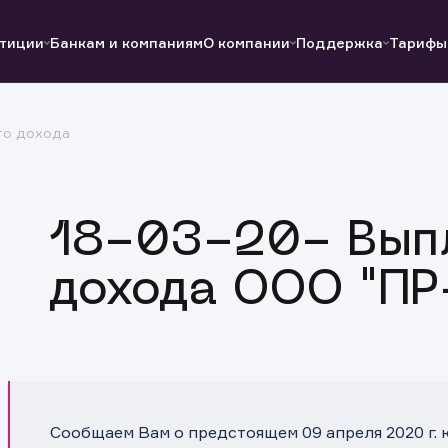
тиции
Банкам и компаниям
О компании
Поддержка
Тарифы
го дохода
Полезные ссылки
Полезные ссылки
Документы
Документы
QUIK
Вопросы и ответы
Реквизиты
18-03-20- Выпл
дохода ООО "ПР
Сообщаем Вам о предстоящем 09 апреля 2020 г.