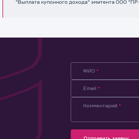
"Выплата купонного дохода" эмитента ООО "ПР
ФИО
Email
Комментарий
ация предназначена только для клиентов, владеющих
ми эмитента.
оящим подтверждаю, что обладаю всеми необходимыми полно
Отправить заявку