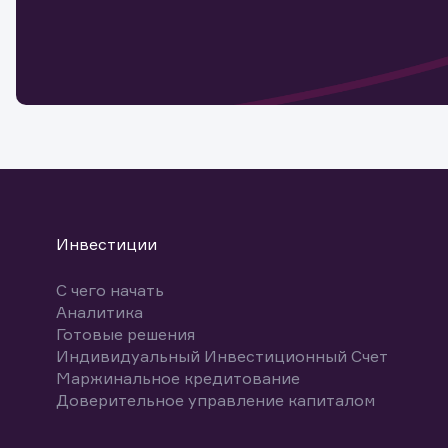
Обр
Обр
Заяв
для 
мате
Спасибо
бума
Ваше об
Спасибо!
ближайш
указ
може
Скачат
Инвестиции
С чего начать
Аналитика
Готовые решения
Индивидуальный Инвестиционный Счет
Маржинальное кредитование
Доверительное управление капиталом