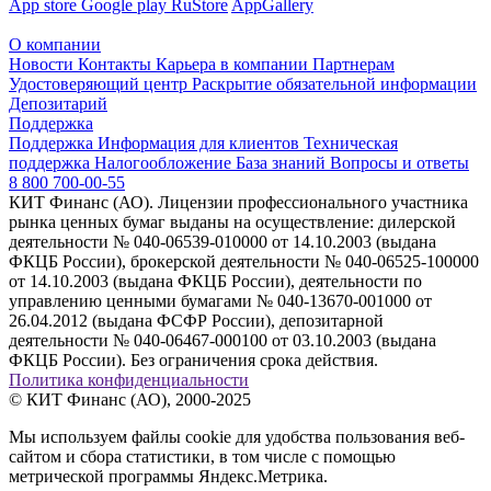
App store
Google play
RuStore
AppGallery
О компании
Новости
Контакты
Карьера в компании
Партнерам
Удостоверяющий центр
Раскрытие обязательной информации
Депозитарий
Поддержка
Поддержка
Информация для клиентов
Техническая
поддержка
Налогообложение
База знаний
Вопросы и ответы
8 800 700-00-55
КИТ Финанс (АО). Лицензии профессионального участника
рынка ценных бумаг выданы на осуществление: дилерской
деятельности № 040-06539-010000 от 14.10.2003 (выдана
ФКЦБ России), брокерской деятельности № 040-06525-100000
от 14.10.2003 (выдана ФКЦБ России), деятельности по
управлению ценными бумагами № 040-13670-001000 от
26.04.2012 (выдана ФСФР России), депозитарной
деятельности № 040-06467-000100 от 03.10.2003 (выдана
ФКЦБ России). Без ограничения срока действия.
Политика конфиденциальности
© КИТ Финанс (АО), 2000-2025
Мы используем файлы cookie для удобства пользования веб-
сайтом и сбора статистики, в том числе с помощью
метрической программы Яндекс.Метрика.