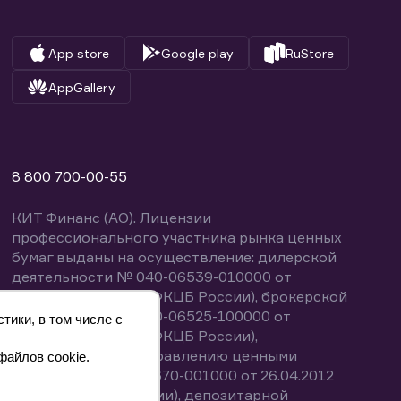
App store
Google play
RuStore
AppGallery
8 800 700-00-55
КИТ Финанс (АО). Лицензии
профессионального участника рынка ценных
бумаг выданы на осуществление: дилерской
деятельности № 040-06539-010000 от
14.10.2003 (выдана ФКЦБ России), брокерской
деятельности № 040-06525-100000 от
тики, в том числе с
14.10.2003 (выдана ФКЦБ России),
деятельности по управлению ценными
файлов cookie.
бумагами № 040-13670-001000 от 26.04.2012
(выдана ФСФР России), депозитарной