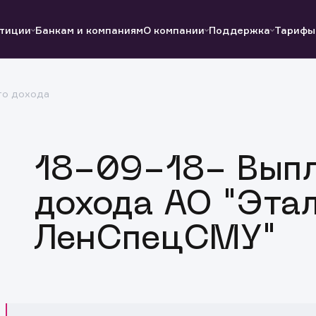
тиции
Банкам и компаниям
О компании
Поддержка
Тарифы
го дохода
Полезные ссылки
Полезные ссылки
Документы
Документы
QUIK
Вопросы и ответы
Реквизиты
18-09-18- Выпл
дохода АО "Эта
ЛенСпецСМУ"