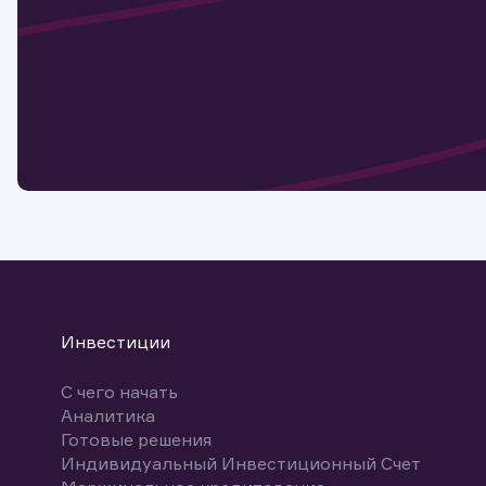
актива
Наст
Обр
Обр
Заяв
для 
мате
Спасибо
бума
Ваше об
Спасибо!
ближайш
указ
може
Скачат
Инвестиции
С чего начать
Аналитика
Готовые решения
Индивидуальный Инвестиционный Счет