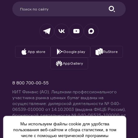
Партнерам
Информация для клиентов
Удостоверяющий центр
Техническая поддержка
Раскрытие обязательной информации
Налогообложение
Депозитарий
База знаний
Вопросы и ответы
App store
Google play
RuStore
AppGallery
8 800 700-00-55
КИТ Финанс (АО). Лицензии профессионального
участника рынка ценных бумаг выданы на
осуществление: дилерской деятельности № 040-
06539-010000 от 14.10.2003 (выдана ФКЦБ России),
брокерской деятельности № 040-06525-100000 от
14.10.2003 (выдана ФКЦБ России), деятельности по
Мы используем файлы cookie для удобства
управлению ценными бумагами № 040-13670-
пользования веб-сайтом и сбора статистики, в том
001000 от 26.04.2012 (выдана ФСФР России),
числе с помощью метрической программы