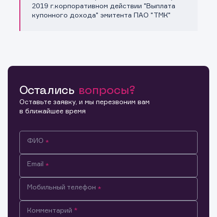
Копировать ссылку
2019 г.корпоративном действии "Выплата
купонного дохода" эмитента ПАО "ТМК"
Остались
вопросы?
Оставьте заявку, и мы перезвоним вам
в ближайшее время
ФИО
Email
Мобильный телефон
Информация предназначена только для клиентов,
Комментарий