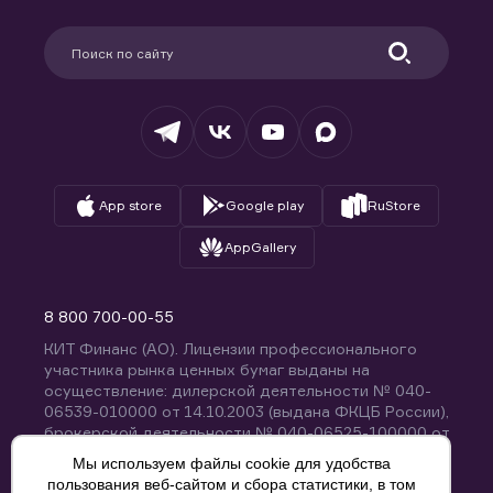
Карьера в компании
Поддержка
Партнерам
Информация для клиентов
Удостоверяющий центр
Техническая поддержка
Раскрытие обязательной информации
Налогообложение
Депозитарий
База знаний
Вопросы и ответы
App store
Google play
RuStore
AppGallery
8 800 700-00-55
КИТ Финанс (АО). Лицензии профессионального
участника рынка ценных бумаг выданы на
осуществление: дилерской деятельности № 040-
06539-010000 от 14.10.2003 (выдана ФКЦБ России),
брокерской деятельности № 040-06525-100000 от
14.10.2003 (выдана ФКЦБ России), деятельности по
Мы используем файлы cookie для удобства
управлению ценными бумагами № 040-13670-
пользования веб-сайтом и сбора статистики, в том