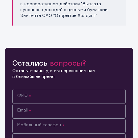
Копировать ссылку
г. корпоративном действии "Выплата
купонного дохода" с ценными бумагами
Эмитента ОАО "Открытие Холдинг"
Остались
вопросы?
Оставьте заявку, и мы перезвоним вам
в ближайшее время
ФИО
Email
Мобильный телефон
Информация предназначена только для клиентов,