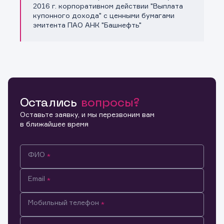
Копировать ссылку
2016 г. корпоративном действии "Выплата
купонного дохода" с ценными бумагами
эмитента ПАО АНК "Башнефть"
Остались
вопросы?
Оставьте заявку, и мы перезвоним вам
в ближайшее время
ФИО
Email
Мобильный телефон
Информация предназначена только для клиентов,