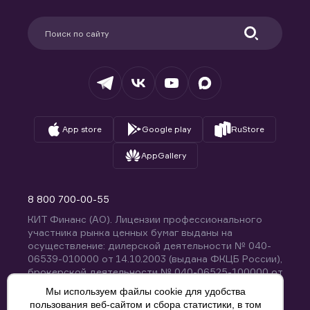
Карьера в компании
Поддержка
Партнерам
Информация для клиентов
Удостоверяющий центр
Техническая поддержка
Раскрытие обязательной информации
Налогообложение
Депозитарий
База знаний
Вопросы и ответы
App store
Google play
RuStore
AppGallery
8 800 700-00-55
КИТ Финанс (АО). Лицензии профессионального
участника рынка ценных бумаг выданы на
осуществление: дилерской деятельности № 040-
06539-010000 от 14.10.2003 (выдана ФКЦБ России),
брокерской деятельности № 040-06525-100000 от
14.10.2003 (выдана ФКЦБ России), деятельности по
Мы используем файлы cookie для удобства
управлению ценными бумагами № 040-13670-
пользования веб-сайтом и сбора статистики, в том