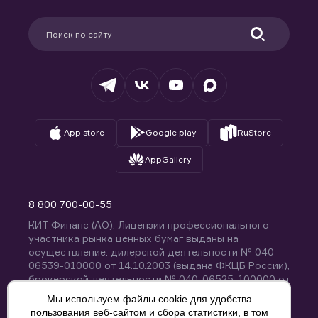
Карьера в компании
Поддержка
Партнерам
Информация для клиентов
Удостоверяющий центр
Техническая поддержка
Раскрытие обязательной информации
Налогообложение
Депозитарий
База знаний
Вопросы и ответы
App store
Google play
RuStore
AppGallery
8 800 700-00-55
КИТ Финанс (АО). Лицензии профессионального
участника рынка ценных бумаг выданы на
осуществление: дилерской деятельности № 040-
06539-010000 от 14.10.2003 (выдана ФКЦБ России),
брокерской деятельности № 040-06525-100000 от
14.10.2003 (выдана ФКЦБ России), деятельности по
Мы используем файлы cookie для удобства
управлению ценными бумагами № 040-13670-
пользования веб-сайтом и сбора статистики, в том