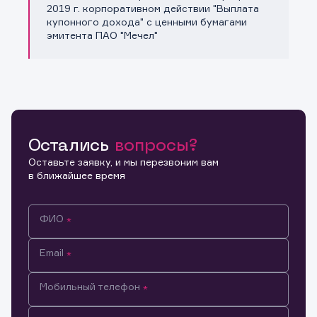
Копировать ссылку
2019 г. корпоративном действии "Выплата
купонного дохода" с ценными бумагами
эмитента ПАО "Мечел"
Остались
вопросы?
Оставьте заявку, и мы перезвоним вам
в ближайшее время
ФИО
Email
Мобильный телефон
Информация предназначена только для клиентов,