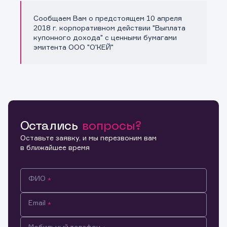
Сообщаем Вам о предстоящем 10 апреля
Копировать ссылку
2018 г. корпоративном действии "Выплата
купонного дохода" с ценными бумагами
эмитента ООО "О'КЕЙ"
Остались
вопросы?
Оставьте заявку, и мы перезвоним вам
в ближайшее время
ФИО
Email
Мобильный телефон