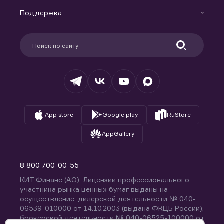
Маржинальное кредитование
Новости
Доверительное управление капиталом
Поддержка
Контакты
Карьера в компании
Поддержка
Партнерам
Информация для клиентов
Удостоверяющий центр
Техническая поддержка
Раскрытие обязательной информации
Налогообложение
Депозитарий
База знаний
Вопросы и ответы
App store
Google play
RuStore
AppGallery
8 800 700-00-55
КИТ Финанс (АО). Лицензии профессионального
участника рынка ценных бумаг выданы на
осуществление: дилерской деятельности № 040-
06539-010000 от 14.10.2003 (выдана ФКЦБ России),
брокерской деятельности № 040-06525-100000 от