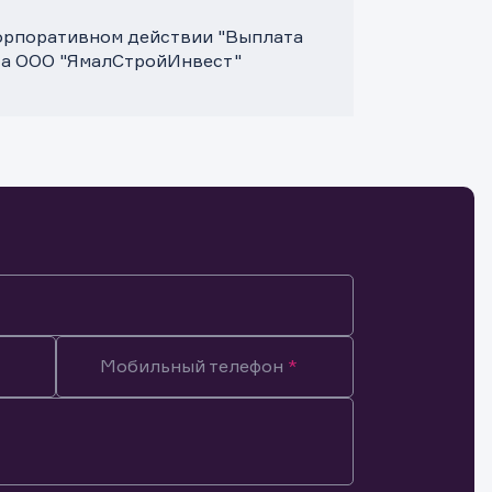
корпоративном действии "Выплата
та ООО "ЯмалСтройИнвест"
Мобильный телефон