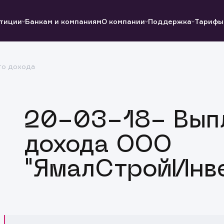
тиции
Банкам и компаниям
О компании
Поддержка
Тарифы
го дохода
Полезные ссылки
Полезные ссылки
Документы
Документы
QUIK
Вопросы и ответы
Реквизиты
20-03-18- Выпл
дохода ООО
"ЯмалСтройИнве