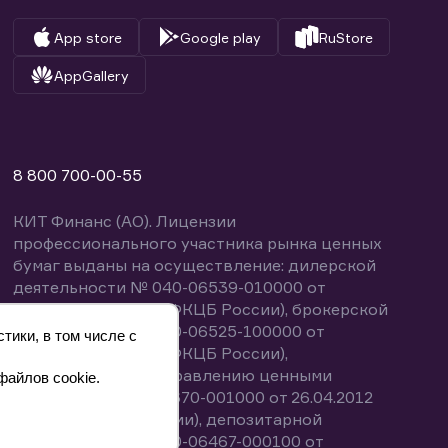
App store
Google play
RuStore
AppGallery
8 800 700-00-55
КИТ Финанс (АО). Лицензии
профессионального участника рынка ценных
бумаг выданы на осуществление: дилерской
деятельности № 040-06539-010000 от
14.10.2003 (выдана ФКЦБ России), брокерской
деятельности № 040-06525-100000 от
тики, в том числе с
14.10.2003 (выдана ФКЦБ России),
деятельности по управлению ценными
файлов cookie.
бумагами № 040-13670-001000 от 26.04.2012
(выдана ФСФР России), депозитарной
деятельности № 040-06467-000100 от