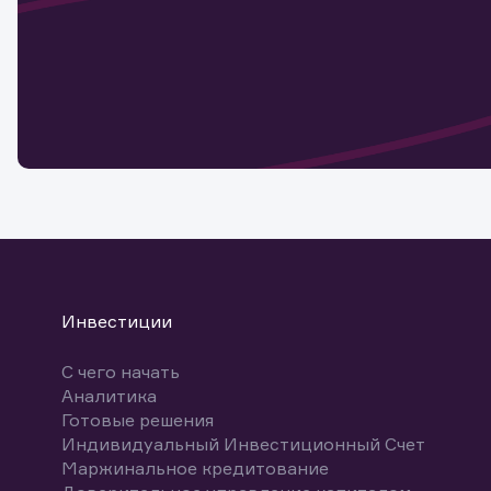
Наст
Обр
Обр
Заяв
для 
мате
Спасибо
бума
Ваше об
Спасибо!
ближайш
указ
може
Скачат
Инвестиции
С чего начать
Аналитика
Готовые решения
Индивидуальный Инвестиционный Счет
Маржинальное кредитование