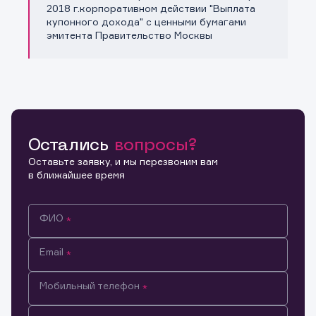
Копировать ссылку
2018 г.корпоративном действии "Выплата
купонного дохода" с ценными бумагами
эмитента Правительство Москвы
Остались
вопросы?
Оставьте заявку, и мы перезвоним вам
в ближайшее время
ФИО
Email
Мобильный телефон
Информация предназначена только для клиентов,