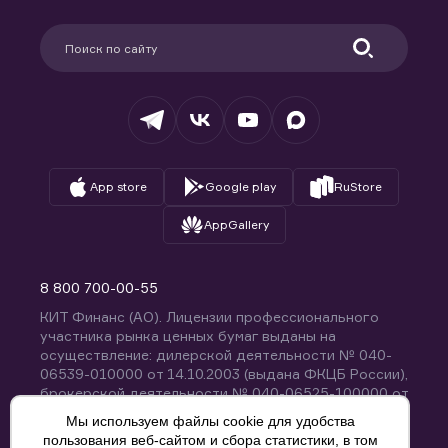
Карьера в компании
Поддержка
Партнерам
Информация для клиентов
Удостоверяющий центр
Техническая поддержка
Раскрытие обязательной информации
Налогообложение
Депозитарий
База знаний
Вопросы и ответы
App store
Google play
RuStore
AppGallery
8 800 700-00-55
КИТ Финанс (АО). Лицензии профессионального
участника рынка ценных бумаг выданы на
осуществление: дилерской деятельности № 040-
06539-010000 от 14.10.2003 (выдана ФКЦБ России),
брокерской деятельности № 040-06525-100000 от
14.10.2003 (выдана ФКЦБ России), деятельности по
Мы используем файлы cookie для удобства
управлению ценными бумагами № 040-13670-
пользования веб-сайтом и сбора статистики, в том