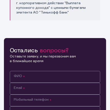
Копировать ссылку
г. корпоративном действии "Выплата
купонного дохода" с ценными бумагами
эмитента АО "Тинькофф Банк"
Остались
вопросы?
Оставьте заявку, и мы перезвоним вам
в ближайшее время
ФИО
Email
Мобильный телефон
Информация предназначена только для клиентов,