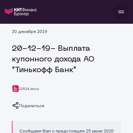
В
20 декабря 2019
Войти
Стать клиентом
Л
20-12-19- Выплата
В
В
В
инвестиции
купонного дохода АО
банкам и компаниям
о компании
"Тинькофф Банк"
поддержка
и
о 
п
тарифы
с 
н
и
г
к
т
12524.docx
ан
ка
н
и
п
ба
м
у
во
Поделиться
до
р
о
д
Сообщаем Вам о предстоящем 25 июня 2020