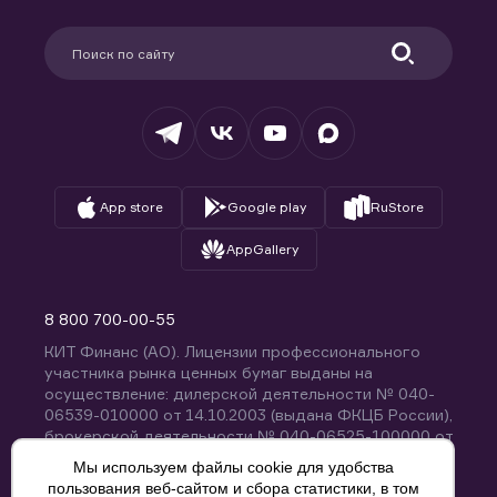
Карьера в компании
Поддержка
Партнерам
Информация для клиентов
Удостоверяющий центр
Техническая поддержка
Раскрытие обязательной информации
Налогообложение
Депозитарий
База знаний
Вопросы и ответы
App store
Google play
RuStore
AppGallery
8 800 700-00-55
КИТ Финанс (АО). Лицензии профессионального
участника рынка ценных бумаг выданы на
осуществление: дилерской деятельности № 040-
06539-010000 от 14.10.2003 (выдана ФКЦБ России),
брокерской деятельности № 040-06525-100000 от
14.10.2003 (выдана ФКЦБ России), деятельности по
Мы используем файлы cookie для удобства
управлению ценными бумагами № 040-13670-
пользования веб-сайтом и сбора статистики, в том