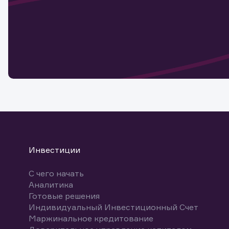
Наст
Обр
Обр
Заяв
для 
мате
Спасибо
бума
Ваше об
Спасибо!
ближайш
указ
може
Скачат
Инвестиции
С чего начать
Аналитика
Готовые решения
Индивидуальный Инвестиционный Счет
Маржинальное кредитование