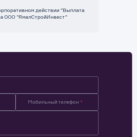
корпоративном действии "Выплата
та ООО "ЯмалСтройИнвест"
Мобильный телефон