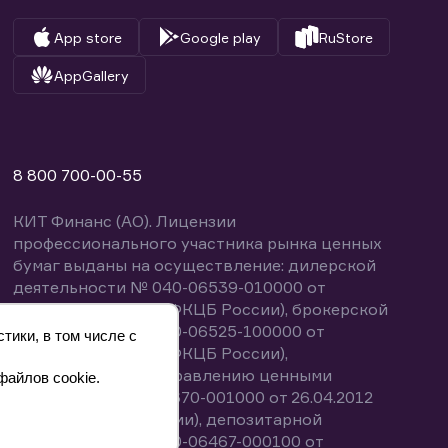
App store
Google play
RuStore
AppGallery
8 800 700-00-55
КИТ Финанс (АО). Лицензии
профессионального участника рынка ценных
бумаг выданы на осуществление: дилерской
деятельности № 040-06539-010000 от
14.10.2003 (выдана ФКЦБ России), брокерской
деятельности № 040-06525-100000 от
тики, в том числе с
14.10.2003 (выдана ФКЦБ России),
деятельности по управлению ценными
файлов cookie.
бумагами № 040-13670-001000 от 26.04.2012
(выдана ФСФР России), депозитарной
деятельности № 040-06467-000100 от