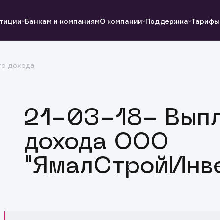
тиции
Банкам и компаниям
О компании
Поддержка
Тарифы
го дохода
Полезные ссылки
Полезные ссылки
Документы
Документы
QUIK
Вопросы и ответы
Реквизиты
21-03-18- Выпл
дохода ООО
"ЯмалСтройИнве