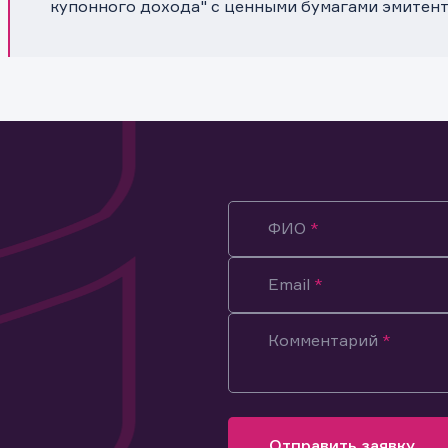
купонного дохода" с ценными бумагами эмитен
ФИО
Email
Комментарий
ация предназначена только для клиентов, владеющих
ми эмитента.
оящим подтверждаю, что обладаю всеми необходимыми полно
Отправить заявку