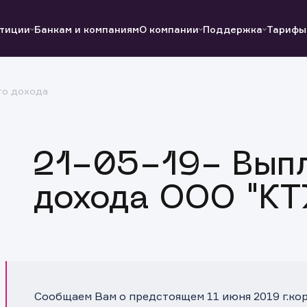
тиции
Банкам и компаниям
О компании
Поддержка
Тарифы
го дохода
Полезные ссылки
Полезные ссылки
Документы
Документы
QUIK
Вопросы и ответы
Реквизиты
21-05-19- Выпл
дохода ООО "КТ
Сообщаем Вам о предстоящем 11 июня 2019 г.к