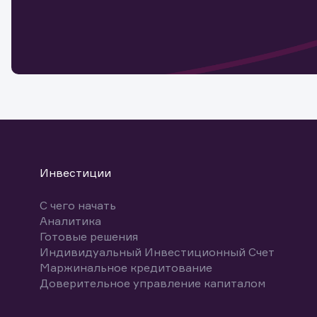
Обр
Обр
Заяв
для 
мате
Спасибо
бума
Ваше об
Спасибо!
ближайш
указ
може
Скачат
Инвестиции
С чего начать
Аналитика
Готовые решения
Индивидуальный Инвестиционный Счет
Маржинальное кредитование
Доверительное управление капиталом