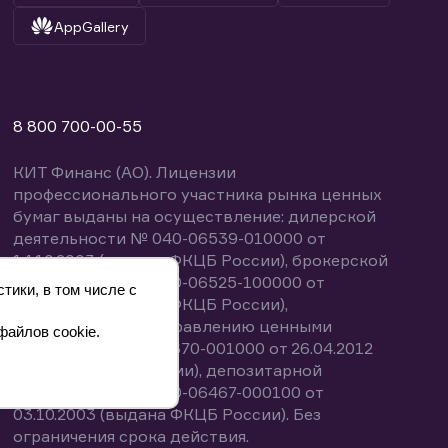
AppGallery
8 800 700-00-55
КИТ Финанс (АО). Лицензии
профессионального участника рынка ценных
бумаг выданы на осуществление: дилерской
деятельности № 040-06539-010000 от
14.10.2003 (выдана ФКЦБ России), брокерской
деятельности № 040-06525-100000 от
тики, в том числе с
14.10.2003 (выдана ФКЦБ России),
деятельности по управлению ценными
файлов cookie.
бумагами № 040-13670-001000 от 26.04.2012
(выдана ФСФР России), депозитарной
деятельности № 040-06467-000100 от
03.10.2003 (выдана ФКЦБ России). Без
ограничения срока действия.