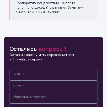
Копировать ссылку
корпоративном действии "Выплата
купонного дохода" с ценными бумагами
эмитента АО "ВЭБ-лизинг"
Остались
вопросы?
Оставьте заявку, и мы перезвоним вам
в ближайшее время
ФИО
Email
Мобильный телефон
Информация предназначена только для клиентов,