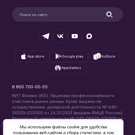
Карьера в компании
Поддержка
Партнерам
Информация для клиентов
Удостоверяющий центр
Техническая поддержка
Раскрытие обязательной информации
Налогообложение
Депозитарий
База знаний
Вопросы и ответы
App store
Google play
RuStore
AppGallery
8 800 700-00-55
КИТ Финанс (АО). Лицензии профессионального
участника рынка ценных бумаг выданы на
осуществление: дилерской деятельности № 040-
06539-010000 от 14.10.2003 (выдана ФКЦБ России),
брокерской деятельности № 040-06525-100000 от
14.10.2003 (выдана ФКЦБ России), деятельности по
Мы используем файлы cookie для удобства
управлению ценными бумагами № 040-13670-
пользования веб-сайтом и сбора статистики, в том