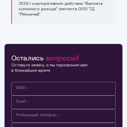
Копировать ссылку
2019 г.корпоративном действии "Выплата
купонного дохода" эмитента ООО ТД
"Мясничий"
Остались
вопросы?
Оставьте заявку, и мы перезвоним вам
в ближайшее время
ФИО
Email
Мобильный телефон
Информация предназначена только для клиентов,