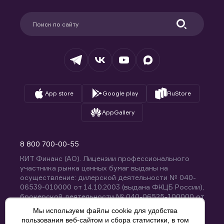
Карьера в компании
Поддержка
Партнерам
Информация для клиентов
Удостоверяющий центр
Техническая поддержка
Раскрытие обязательной информации
Налогообложение
Депозитарий
База знаний
Вопросы и ответы
App store
Google play
RuStore
AppGallery
8 800 700-00-55
КИТ Финанс (АО). Лицензии профессионального
участника рынка ценных бумаг выданы на
осуществление: дилерской деятельности № 040-
06539-010000 от 14.10.2003 (выдана ФКЦБ России),
брокерской деятельности № 040-06525-100000 от
14.10.2003 (выдана ФКЦБ России), деятельности по
Мы используем файлы cookie для удобства
управлению ценными бумагами № 040-13670-
пользования веб-сайтом и сбора статистики, в том