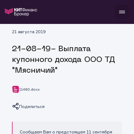
В
21 августа 2019
Войти
Стать клиентом
Л
21-08-19- Выплата
В
В
В
инвестиции
купонного дохода ООО ТД
банкам и компаниям
о компании
"Мясничий"
поддержка
и
о 
п
тарифы
с 
н
и
г
к
т
11480.docx
ан
ка
н
и
п
ба
м
у
во
Поделиться
до
р
о
д
Сообщаем Вам о предстоящем 11 сентября