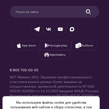
Карьера в компании
Поддержка
Партнерам
Информация для клиентов
Удостоверяющий центр
Техническая поддержка
Раскрытие обязательной информации
Налогообложение
Депозитарий
База знаний
Вопросы и ответы
App store
Google play
RuStore
AppGallery
8 800 700-00-55
КИТ Финанс (АО). Лицензии профессионального
участника рынка ценных бумаг выданы на
осуществление: дилерской деятельности № 040-
06539-010000 от 14.10.2003 (выдана ФКЦБ России),
брокерской деятельности № 040-06525-100000 от
14.10.2003 (выдана ФКЦБ России), деятельности по
Мы используем файлы cookie для удобства
управлению ценными бумагами № 040-13670-
пользования веб-сайтом и сбора статистики, в том