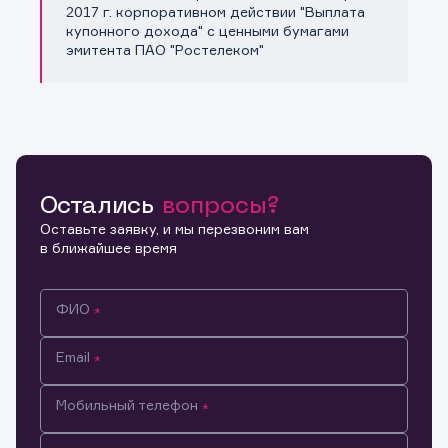
Копировать ссылку
2017 г. корпоративном действии "Выплата
купонного дохода" с ценными бумагами
эмитента ПАО "Ростелеком"
Остались
вопросы?
Оставьте заявку, и мы перезвоним вам
в ближайшее время
ФИО
Email
Мобильный телефон
Информация предназначена только для клиентов,