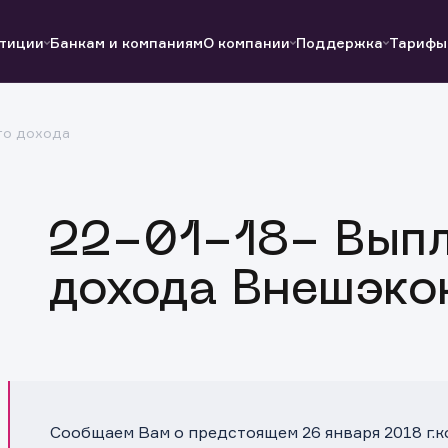
тиции
Банкам и компаниям
О компании
Поддержка
Тарифы
го дохода
Полезные ссылки
Полезные ссылки
Документы
Документы
QUIK
Вопросы и ответы
Реквизиты
22-01-18- Выпл
дохода Внешэко
Сообщаем Вам о предстоящем 26 января 2018 г.