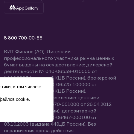
AppGallery
8 800 700-00-55
КИТ Финанс (АО). Лицензии
профессионального участника рынка ценных
бумаг выданы на осуществление: дилерской
деятельности № 040-06539-010000 от
14.10.2003 (выдана ФКЦБ России), брокерской
деятельности № 040-06525-100000 от
тики, в том числе с
14.10.2003 (выдана ФКЦБ России),
деятельности по управлению ценными
файлов cookie.
бумагами № 040-13670-001000 от 26.04.2012
(выдана ФСФР России), депозитарной
деятельности № 040-06467-000100 от
03.10.2003 (выдана ФКЦБ России). Без
ограничения срока действия.