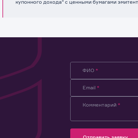
купонного дохода" с ценными бумагами эмитен
ФИО
Email
Комментарий
ация предназначена только для клиентов, владеющих
ми эмитента.
оящим подтверждаю, что обладаю всеми необходимыми полно
Отправить заявку