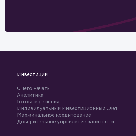
Обр
Обр
Заяв
для 
мате
Спасибо
бума
Ваше об
Спасибо!
ближайш
указ
може
Скачат
Инвестиции
С чего начать
Аналитика
Готовые решения
Индивидуальный Инвестиционный Счет
Маржинальное кредитование
Доверительное управление капиталом