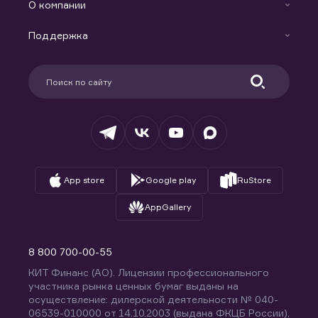
Индивидуальный Инвестиционный Счет
О компании
Маржинальное кредитование
Новости
Доверительное управление капиталом
Поддержка
Контакты
Карьера в компании
Поддержка
Партнерам
Информация для клиентов
Удостоверяющий центр
Техническая поддержка
Раскрытие обязательной информации
Налогообложение
Депозитарий
База знаний
Вопросы и ответы
App store
Google play
RuStore
AppGallery
8 800 700-00-55
КИТ Финанс (АО). Лицензии профессионального
участника рынка ценных бумаг выданы на
осуществление: дилерской деятельности № 040-
06539-010000 от 14.10.2003 (выдана ФКЦБ России),