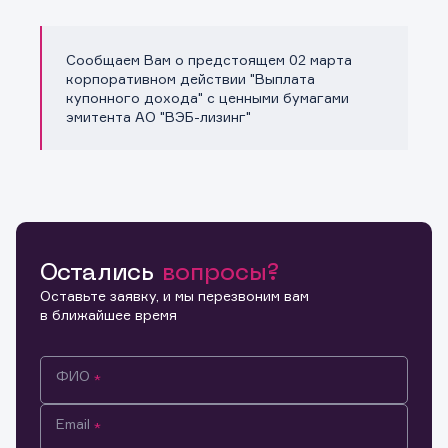
Сообщаем Вам о предстоящем 02 марта
Копировать ссылку
корпоративном действии "Выплата
купонного дохода" с ценными бумагами
эмитента АО "ВЭБ-лизинг"
Остались
вопросы?
Оставьте заявку, и мы перезвоним вам
в ближайшее время
ФИО
Email