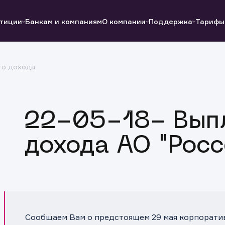
тиции
Банкам и компаниям
О компании
Поддержка
Тарифы
го дохода
Полезные ссылки
Полезные ссылки
Документы
Документы
QUIK
Вопросы и ответы
Реквизиты
22-05-18- Выпл
дохода АО "Росс
Сообщаем Вам о предстоящем 29 мая корпорати