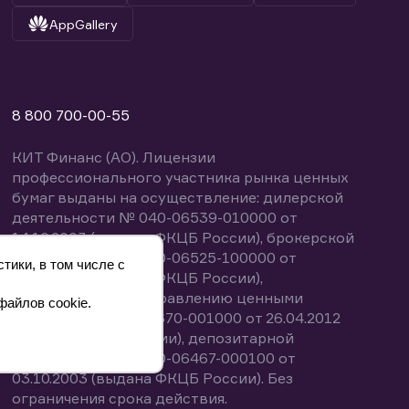
AppGallery
8 800 700-00-55
КИТ Финанс (АО). Лицензии
профессионального участника рынка ценных
бумаг выданы на осуществление: дилерской
деятельности № 040-06539-010000 от
14.10.2003 (выдана ФКЦБ России), брокерской
деятельности № 040-06525-100000 от
тики, в том числе с
14.10.2003 (выдана ФКЦБ России),
деятельности по управлению ценными
файлов cookie.
бумагами № 040-13670-001000 от 26.04.2012
(выдана ФСФР России), депозитарной
деятельности № 040-06467-000100 от
03.10.2003 (выдана ФКЦБ России). Без
ограничения срока действия.