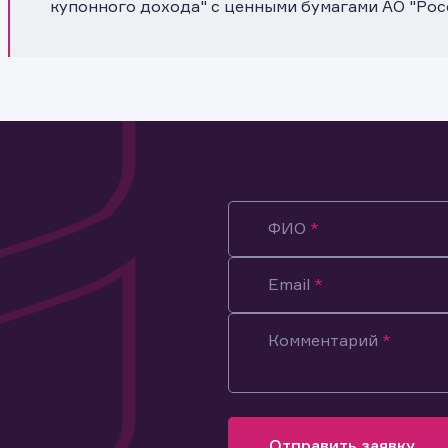
купонного дохода" с ценными бумагами АО "Рос
ФИО
Email
Комментарий
ация предназначена только для клиентов, владеющих
ми эмитента.
оящим подтверждаю, что обладаю всеми необходимыми полно
Отправить заявку