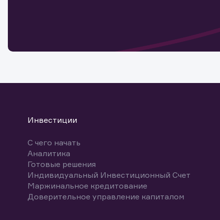
Обр
Обр
Заяв
для 
мате
Спасибо
бума
Ваше об
Спасибо!
ближайш
указ
може
Скачат
Инвестиции
С чего начать
Аналитика
Готовые решения
Индивидуальный Инвестиционный Счет
Маржинальное кредитование
Доверительное управление капиталом