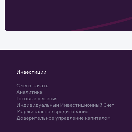
Обр
Обр
Заяв
для 
мате
Спасибо
бума
Ваше об
Спасибо!
ближайш
указ
може
Скачат
Инвестиции
С чего начать
Аналитика
Готовые решения
Индивидуальный Инвестиционный Счет
Маржинальное кредитование
Доверительное управление капиталом