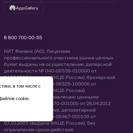
AppGallery
8 800 700-00-55
КИТ Финанс (АО). Лицензии
профессионального участника рынка ценных
бумаг выданы на осуществление: дилерской
деятельности № 040-06539-010000 от
14.10.2003 (выдана ФКЦБ России), брокерской
деятельности № 040-06525-100000 от
тики, в том числе с
14.10.2003 (выдана ФКЦБ России),
деятельности по управлению ценными
файлов cookie.
бумагами № 040-13670-001000 от 26.04.2012
(выдана ФСФР России), депозитарной
деятельности № 040-06467-000100 от
03.10.2003 (выдана ФКЦБ России). Без
ограничения срока действия.