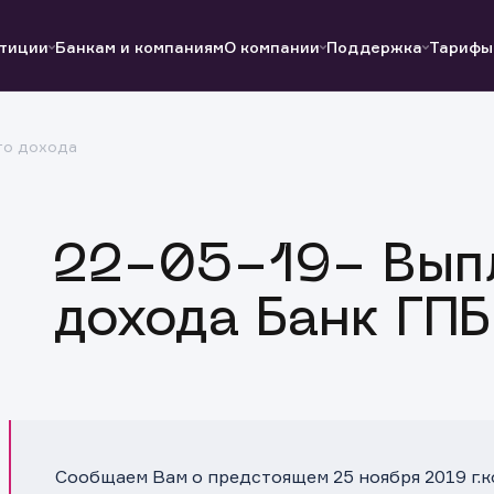
тиции
Банкам и компаниям
О компании
Поддержка
Тарифы
го дохода
Полезные ссылки
Полезные ссылки
Документы
Документы
QUIK
Вопросы и ответы
Реквизиты
22-05-19- Выпл
дохода Банк ГПБ
Сообщаем Вам о предстоящем 25 ноября 2019 г.