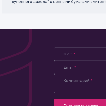
купонного дохода" с ценными бумагами эмитент
ФИО
Email
Комментарий
ация предназначена только для клиентов, владеющих
ми эмитента.
оящим подтверждаю, что обладаю всеми необходимыми полно
Отправить заявку