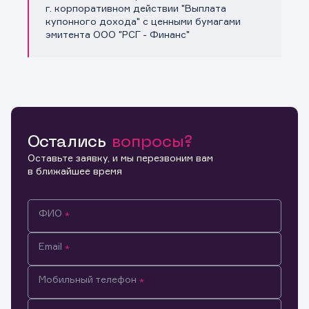
Копировать ссылку
г. корпоративном действии "Выплата
купонного дохода" с ценными бумагами
эмитента ООО "РСГ - Финанс"
Остались
вопросы?
Оставьте заявку, и мы перезвоним вам
в ближайшее время
ФИО
Email
Мобильный телефон
Информация предназначена только для клиентов,