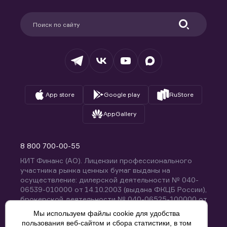
Карьера в компании
Поддержка
Партнерам
Информация для клиентов
Удостоверяющий центр
Техническая поддержка
Раскрытие обязательной информации
Налогообложение
Депозитарий
База знаний
Вопросы и ответы
App store
Google play
RuStore
AppGallery
8 800 700-00-55
КИТ Финанс (АО). Лицензии профессионального
участника рынка ценных бумаг выданы на
осуществление: дилерской деятельности № 040-
06539-010000 от 14.10.2003 (выдана ФКЦБ России),
брокерской деятельности № 040-06525-100000 от
14.10.2003 (выдана ФКЦБ России), деятельности по
Мы используем файлы cookie для удобства
управлению ценными бумагами № 040-13670-
пользования веб-сайтом и сбора статистики, в том