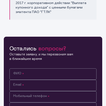
Копировать ссылку
2017 г. корпоративном действии "Выплата
купонного дохода" с ценными бумагами
эмитента ПАО "ГТЛК"
Остались
вопросы?
Оставьте заявку, и мы перезвоним вам
в ближайшее время
ФИО
Email
Мобильный телефон
Информация предназначена только для клиентов,