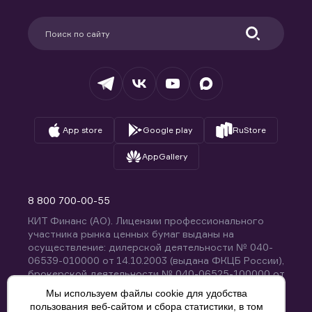
Карьера в компании
Поддержка
Партнерам
Информация для клиентов
Удостоверяющий центр
Техническая поддержка
Раскрытие обязательной информации
Налогообложение
Депозитарий
База знаний
Вопросы и ответы
App store
Google play
RuStore
AppGallery
8 800 700-00-55
КИТ Финанс (АО). Лицензии профессионального
участника рынка ценных бумаг выданы на
осуществление: дилерской деятельности № 040-
06539-010000 от 14.10.2003 (выдана ФКЦБ России),
брокерской деятельности № 040-06525-100000 от
14.10.2003 (выдана ФКЦБ России), деятельности по
Мы используем файлы cookie для удобства
управлению ценными бумагами № 040-13670-
пользования веб-сайтом и сбора статистики, в том