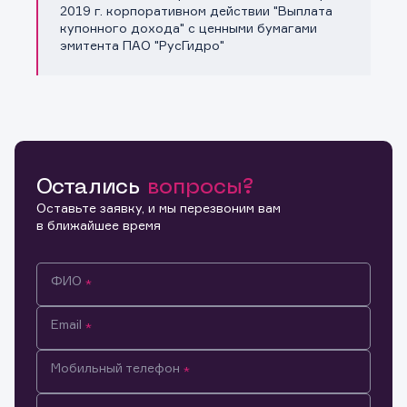
Копировать ссылку
2019 г. корпоративном действии "Выплата
купонного дохода" с ценными бумагами
эмитента ПАО "РусГидро"
Остались
вопросы?
Оставьте заявку, и мы перезвоним вам
в ближайшее время
ФИО
Email
Мобильный телефон
Информация предназначена только для клиентов,