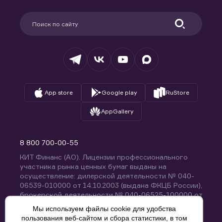
Карьера в компании
Поддержка
Партнерам
Информация для клиентов
Удостоверяющий центр
Техническая поддержка
Раскрытие обязательной информации
Налогообложение
Депозитарий
База знаний
Вопросы и ответы
App store
Google play
RuStore
AppGallery
8 800 700-00-55
КИТ Финанс (АО). Лицензии профессионального
участника рынка ценных бумаг выданы на
осуществление: дилерской деятельности № 040-
06539-010000 от 14.10.2003 (выдана ФКЦБ России),
брокерской деятельности № 040-06525-100000 от
14.10.2003 (выдана ФКЦБ России), деятельности по
Мы используем файлы cookie для удобства
управлению ценными бумагами № 040-13670-
пользования веб-сайтом и сбора статистики, в том