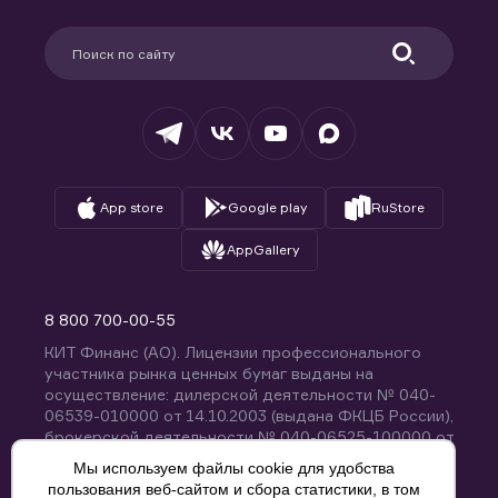
Карьера в компании
Поддержка
Партнерам
Информация для клиентов
Удостоверяющий центр
Техническая поддержка
Раскрытие обязательной информации
Налогообложение
Депозитарий
База знаний
Вопросы и ответы
App store
Google play
RuStore
AppGallery
8 800 700-00-55
КИТ Финанс (АО). Лицензии профессионального
участника рынка ценных бумаг выданы на
осуществление: дилерской деятельности № 040-
06539-010000 от 14.10.2003 (выдана ФКЦБ России),
брокерской деятельности № 040-06525-100000 от
14.10.2003 (выдана ФКЦБ России), деятельности по
Мы используем файлы cookie для удобства
управлению ценными бумагами № 040-13670-
пользования веб-сайтом и сбора статистики, в том