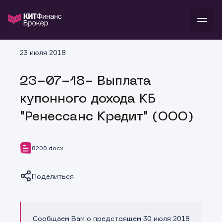
В
23 июля 2018
Войти
Стать клиентом
Л
23-07-18- Выплата
В
В
В
инвестиции
купонного дохода КБ
банкам и компаниям
о компании
"Ренессанс Кредит" (ООО)
поддержка
и
о 
п
тарифы
с 
н
и
г
к
т
8208.docx
ан
ка
н
и
п
ба
м
у
во
Поделиться
до
р
о
д
Сообщаем Вам о предстоящем 30 июля 2018