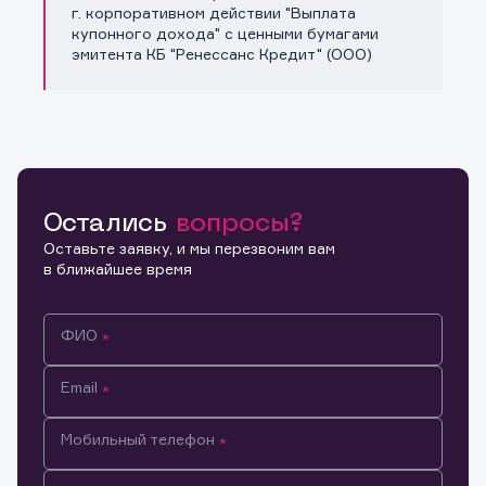
Копировать ссылку
г. корпоративном действии "Выплата
купонного дохода" с ценными бумагами
эмитента КБ "Ренессанс Кредит" (ООО)
Остались
вопросы?
Оставьте заявку, и мы перезвоним вам
в ближайшее время
ФИО
Email
Мобильный телефон
Информация предназначена только для клиентов,