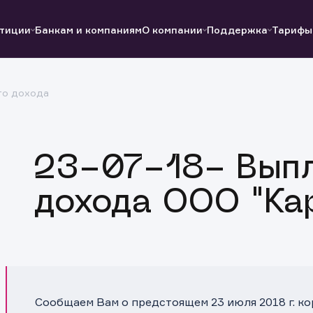
тиции
Банкам и компаниям
О компании
Поддержка
Тарифы
го дохода
Полезные ссылки
Полезные ссылки
Документы
Документы
QUIK
Вопросы и ответы
Реквизиты
23-07-18- Выпл
дохода ООО "Ка
Сообщаем Вам о предстоящем 23 июля 2018 г. к