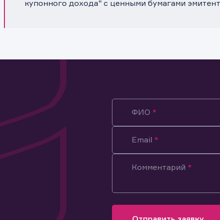
купонного дохода" с ценными бумагами эмитен
ФИО
Email
Комментарий
ация предназначена только для клиентов, владеющих
ми эмитента.
оящим подтверждаю, что обладаю всеми необходимыми полно
Отправить заявку