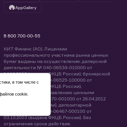
AppGallery
8 800 700-00-55
КИТ Финанс (АО). Лицензии
профессионального участника рынка ценных
бумаг выданы на осуществление: дилерской
деятельности № 040-06539-010000 от
14.10.2003 (выдана ФКЦБ России), брокерской
деятельности № 040-06525-100000 от
тики, в том числе с
14.10.2003 (выдана ФКЦБ России),
деятельности по управлению ценными
файлов cookie.
бумагами № 040-13670-001000 от 26.04.2012
(выдана ФСФР России), депозитарной
деятельности № 040-06467-000100 от
03.10.2003 (выдана ФКЦБ России). Без
ограничения срока действия.