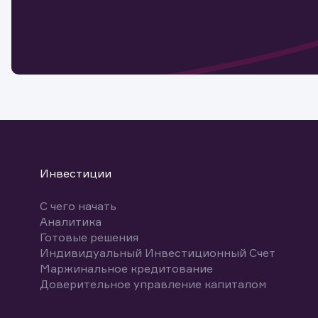
Обр
Обр
Заяв
для 
мате
Спасибо
бума
Ваше об
Спасибо!
ближайш
указ
може
Скачат
Инвестиции
С чего начать
Аналитика
Готовые решения
Индивидуальный Инвестиционный Счет
Маржинальное кредитование
Доверительное управление капиталом