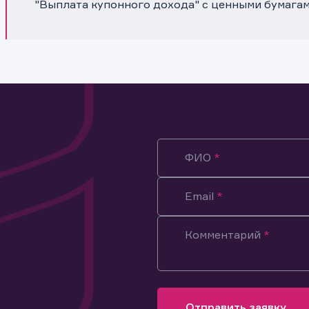
"Выплата купонного дохода" с ценными бумага
ФИО
Email
Комментарий
ация предназначена только для клиентов, владеющих
ми эмитента.
оящим подтверждаю, что обладаю всеми необходимыми полно
Отправить заявку