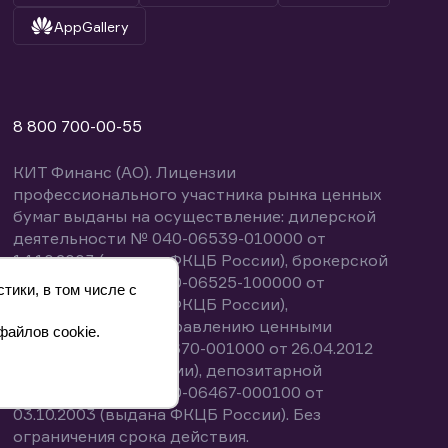
AppGallery
8 800 700-00-55
КИТ Финанс (АО). Лицензии
профессионального участника рынка ценных
бумаг выданы на осуществление: дилерской
деятельности № 040-06539-010000 от
14.10.2003 (выдана ФКЦБ России), брокерской
деятельности № 040-06525-100000 от
тики, в том числе с
14.10.2003 (выдана ФКЦБ России),
деятельности по управлению ценными
файлов cookie.
бумагами № 040-13670-001000 от 26.04.2012
(выдана ФСФР России), депозитарной
деятельности № 040-06467-000100 от
03.10.2003 (выдана ФКЦБ России). Без
ограничения срока действия.