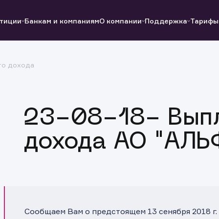
тиции
Банкам и компаниям
О компании
Поддержка
Тарифы
го дохода
Полезные ссылки
Полезные ссылки
Документы
Документы
QUIK
Вопросы и ответы
Реквизиты
23-08-18- Выпл
дохода АО "АЛ
Сообщаем Вам о предстоящем 13 сенября 2018 г