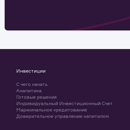
Обр
Обр
Заяв
для 
мате
Спасибо
бума
Ваше об
Спасибо!
ближайш
указ
може
Скачат
Инвестиции
С чего начать
Аналитика
Готовые решения
Индивидуальный Инвестиционный Счет
Маржинальное кредитование
Доверительное управление капиталом