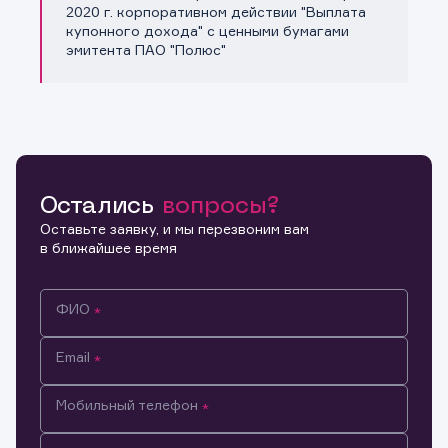
Копировать ссылку
2020 г. корпоративном действии "Выплата
купонного дохода" с ценными бумагами
эмитента ПАО "Полюс"
Остались
вопросы?
Оставьте заявку, и мы перезвоним вам
в ближайшее время
ФИО
Email
Мобильный телефон
Информация предназначена только для клиентов,