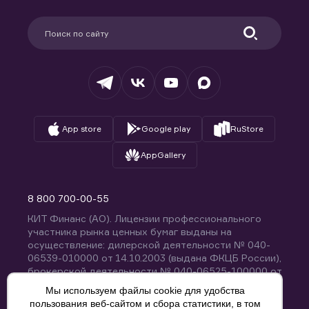
Карьера в компании
Поддержка
Партнерам
Информация для клиентов
Удостоверяющий центр
Техническая поддержка
Раскрытие обязательной информации
Налогообложение
Депозитарий
База знаний
Вопросы и ответы
App store
Google play
RuStore
AppGallery
8 800 700-00-55
КИТ Финанс (АО). Лицензии профессионального
участника рынка ценных бумаг выданы на
осуществление: дилерской деятельности № 040-
06539-010000 от 14.10.2003 (выдана ФКЦБ России),
брокерской деятельности № 040-06525-100000 от
14.10.2003 (выдана ФКЦБ России), деятельности по
Мы используем файлы cookie для удобства
управлению ценными бумагами № 040-13670-
пользования веб-сайтом и сбора статистики, в том