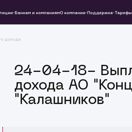
тиции
Банкам и компаниям
О компании
Поддержка
Тарифы
го дохода
Полезные ссылки
Полезные ссылки
Документы
Документы
QUIK
Вопросы и ответы
Реквизиты
24-04-18- Выпл
дохода АО "Кон
"Калашников"