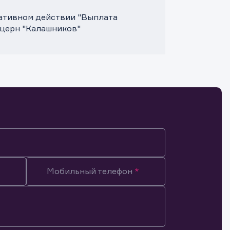
ативном действии "Выплата
нцерн "Калашников"
Мобильный телефон