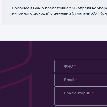
Сообщаем Вам о предстоящем 26 апреля корпор
купонного дохода" с ценными бумагами АО "Ко
ФИО
Email
Комментарий
ация предназначена только для клиентов, владеющих
ми эмитента.