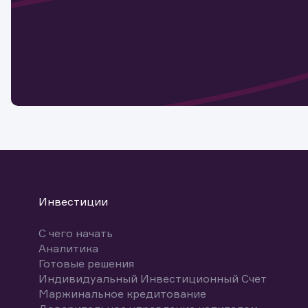
Наст
Обр
Обр
Заяв
для 
мате
Спасибо
бума
Ваше об
Спасибо!
ближайш
указ
може
Скачат
Инвестиции
С чего начать
Аналитика
Готовые решения
Индивидуальный Инвестиционный Счет
Маржинальное кредитование