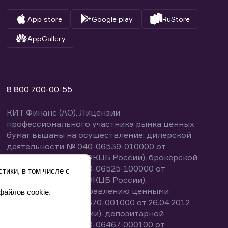
App store
Google play
RuStore
AppGallery
8 800 700-00-55
КИТ Финанс (АО). Лицензии
профессионального участника рынка ценных
бумаг выданы на осуществление: дилерской
деятельности № 040-06539-010000 от
14.10.2003 (выдана ФКЦБ России), брокерской
деятельности № 040-06525-100000 от
тики, в том числе с
14.10.2003 (выдана ФКЦБ России),
деятельности по управлению ценными
файлов cookie.
бумагами № 040-13670-001000 от 26.04.2012
(выдана ФСФР России), депозитарной
деятельности № 040-06467-000100 от