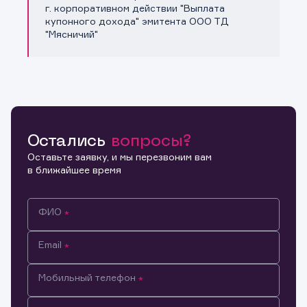
Копировать ссылку
г. корпоративном действии "Выплата
купонного дохода" эмитента ООО ТД
"Мясничий"
Остались
вопросы?
Оставьте заявку, и мы перезвоним вам
в ближайшее время
ФИО
Email
Мобильный телефон
Информация предназначена только для клиентов,