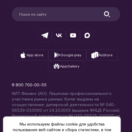
Карьера в компании
Поддержка
Партнерам
Информация для клиентов
Удостоверяющий центр
Техническая поддержка
Раскрытие обязательной информации
Налогообложение
Депозитарий
База знаний
Вопросы и ответы
App store
Google play
RuStore
AppGallery
8 800 700-00-55
КИТ Финанс (АО). Лицензии профессионального
участника рынка ценных бумаг выданы на
осуществление: дилерской деятельности № 040-
06539-010000 от 14.10.2003 (выдана ФКЦБ России),
брокерской деятельности № 040-06525-100000 от
14.10.2003 (выдана ФКЦБ России), деятельности по
Мы используем файлы cookie для удобства
управлению ценными бумагами № 040-13670-
пользования веб-сайтом и сбора статистики, в том