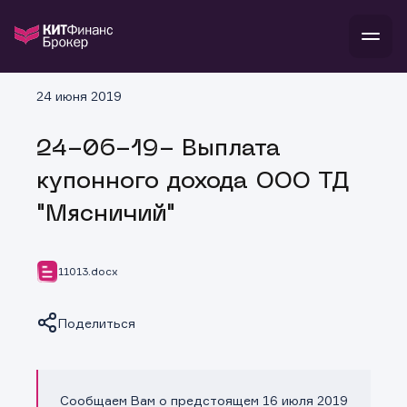
В
24 июня 2019
Войти
Стать клиентом
Л
24-06-19- Выплата
В
В
В
инвестиции
купонного дохода ООО ТД
банкам и компаниям
о компании
"Мясничий"
поддержка
и
о 
п
тарифы
с 
н
и
г
к
т
11013.docx
ан
ка
н
и
п
ба
м
у
во
Поделиться
до
р
о
д
Сообщаем Вам о предстоящем 16 июля 2019