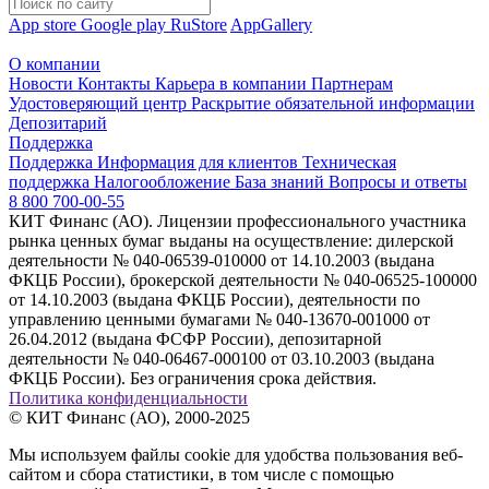
App store
Google play
RuStore
AppGallery
О компании
Новости
Контакты
Карьера в компании
Партнерам
Удостоверяющий центр
Раскрытие обязательной информации
Депозитарий
Поддержка
Поддержка
Информация для клиентов
Техническая
поддержка
Налогообложение
База знаний
Вопросы и ответы
8 800 700-00-55
КИТ Финанс (АО). Лицензии профессионального участника
рынка ценных бумаг выданы на осуществление: дилерской
деятельности № 040-06539-010000 от 14.10.2003 (выдана
ФКЦБ России), брокерской деятельности № 040-06525-100000
от 14.10.2003 (выдана ФКЦБ России), деятельности по
управлению ценными бумагами № 040-13670-001000 от
26.04.2012 (выдана ФСФР России), депозитарной
деятельности № 040-06467-000100 от 03.10.2003 (выдана
ФКЦБ России). Без ограничения срока действия.
Политика конфиденциальности
© КИТ Финанс (АО), 2000-2025
Мы используем файлы cookie для удобства пользования веб-
сайтом и сбора статистики, в том числе с помощью