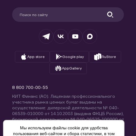
Карьера в компании
Поддержка
Партнерам
Информация для клиентов
Удостоверяющий центр
Техническая поддержка
Раскрытие обязательной информации
Налогообложение
Депозитарий
База знаний
Вопросы и ответы
App store
Google play
RuStore
AppGallery
8 800 700-00-55
КИТ Финанс (АО). Лицензии профессионального
участника рынка ценных бумаг выданы на
осуществление: дилерской деятельности № 040-
06539-010000 от 14.10.2003 (выдана ФКЦБ России),
брокерской деятельности № 040-06525-100000 от
14.10.2003 (выдана ФКЦБ России), деятельности по
Мы используем файлы cookie для удобства
управлению ценными бумагами № 040-13670-
пользования веб-сайтом и сбора статистики, в том