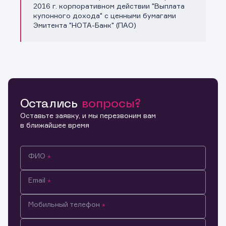
Копировать ссылку
2016 г. корпоративном действии "Выплата
купонного дохода" с ценными бумагами
Эмитента "НОТА-Банк" (ПАО)
Остались
вопросы?
Оставьте заявку, и мы перезвоним вам
в ближайшее время
ФИО
Email
Мобильный телефон
Информация предназначена только для клиентов,